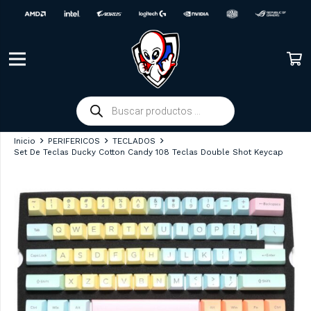
Búsqueda
de
productos
Inicio
PERIFERICOS
TECLADOS
Set De Teclas Ducky Cotton Candy 108 Teclas Double Shot Keycap