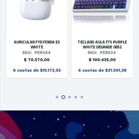
AURICULAR FYD FENDA E3
TECLADO AULA F75 PURPLE
WHITE
WHITE DEGRADE 0652
SKU:
PER294
SKU:
PER534
$
70.570,00
$
100.425,00
6 cuotas de $15.172,55
6 cuotas de $21.591,38