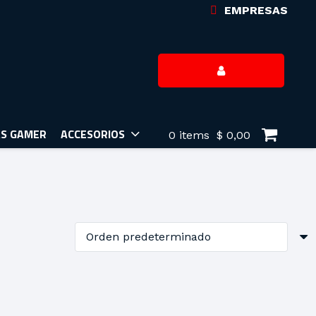
EMPRESAS
AS GAMER
ACCESORIOS
0 items
$
0,00
LENOVO NOTEBOOK V15