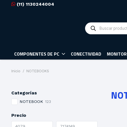
(11) 1130244004
Búsqueda
de
productos
COMPONENTES DE PC
CONECTIVIDAD
MONITOR
Inicio
/
NOTEBOOKS
NO
Categorías
NOTEBOOK
123
Precio