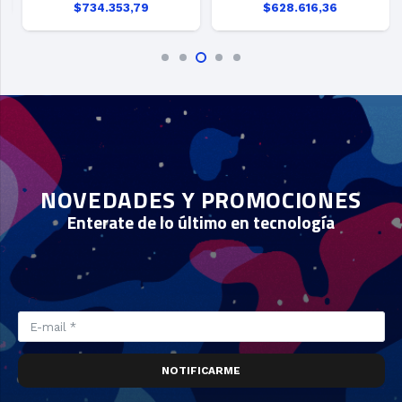
original
actual
original
actual
$734.353,79
$628.616,36
era:
es:
era:
es:
5.625,00.
$ 3.815.599,00.
$ 3.415.599,00.
$ 3.323.797,00.
$ 2.923.79
NOVEDADES Y PROMOCIONES
Enterate de lo último en tecnología
NOTIFICARME