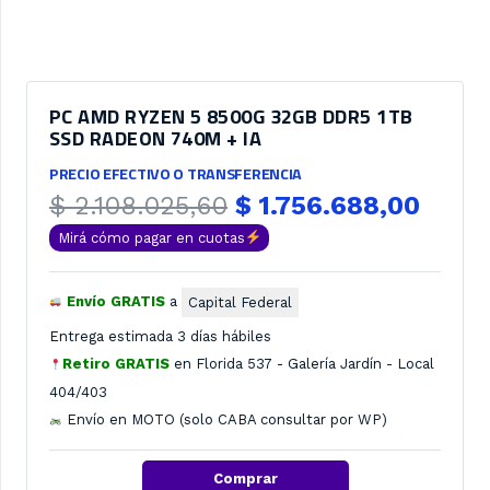
PC AMD RYZEN 5 8500G 32GB DDR5 1TB
SSD RADEON 740M + IA
PRECIO EFECTIVO O TRANSFERENCIA
El
El
$
2.108.025,60
$
1.756.688,00
precio
preci
Mirá cómo pagar en cuotas
original
actua
era:
es:
Envío GRATIS
a
Capital Federal
$ 2.108.025,60.
$ 1.7
Entrega estimada 3 días hábiles
Retiro GRATIS
en
Florida 537 - Galería Jardín - Local
404/403
Envío en MOTO (solo CABA consultar por WP)
Comprar