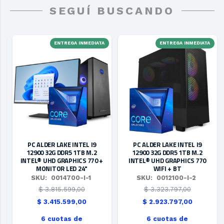
SEGUÍ BUSCANDO
ENTREGA INMEDIATA
ENTREGA INMEDIATA
PC ALDER LAKE INTEL I9
PC ALDER LAKE INTEL I9
12900 32G DDR5 1TB M.2
12900 32G DDR5 1TB M.2
INTEL® UHD GRAPHICS 770 +
INTEL® UHD GRAPHICS 770
MONITOR LED 24"
WIFI + BT
SKU:
0014700-I-1
SKU:
0012100-I-2
$
3.815.599,00
$
3.323.797,00
El
El
El
El
$
3.415.599,00
$
2.923.797,00
o
precio
precio
precio
precio
6 cuotas de
6 cuotas de