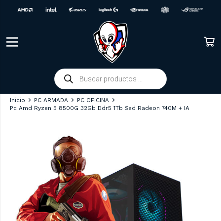
Búsqueda
de
productos
Inicio
PC ARMADA
PC OFICINA
Pc Amd Ryzen 5 8500G 32Gb Ddr5 1Tb Ssd Radeon 740M + IA