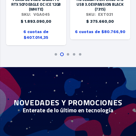
USB 3.0 EXPANSION BLACK
750W PG5 80 PLUS
(7315)
MODULAR GOLD
SKU:
EXT021
SKU:
POW042
$
375.660,00
$
188.750,00
6 
6 cuotas de $80.766,90
6 cuotas de $40.581,25
NOVEDADES Y PROMOCIONES
Enterate de lo último en tecnología