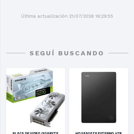
Última actualización 21/07/2026 16:29:55
SEGUÍ BUSCANDO
HD SEAGATE EXTERNO 4TB
FUENTE GAMER GIGABYTE
M