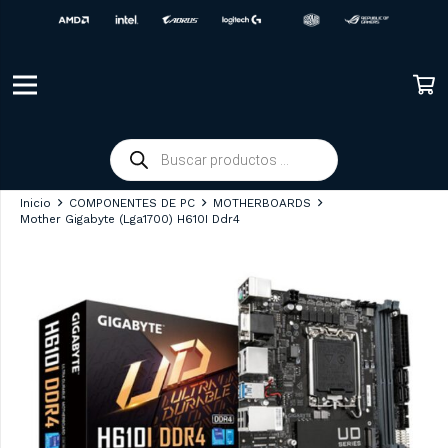
Búsqueda
de
productos
Inicio
COMPONENTES DE PC
MOTHERBOARDS
Mother Gigabyte (Lga1700) H610I Ddr4