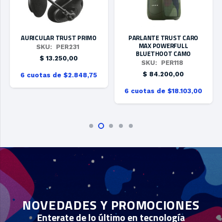
AURICULAR TRUST PRIMO
PARLANTE TRUST CARO
MAX POWERFULL
SKU:
PER231
BLUETHOOT CAMO
$
13.250,00
SKU:
PER118
$
84.200,00
6 cuotas de $2.848,75
6 cuotas de $18.103,00
NOVEDADES Y PROMOCIONES
Enterate de lo último en tecnología