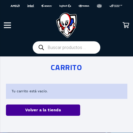
Búsqueda
de
productos
CARRITO
Tu carrito está vacío.
Volver a la tienda